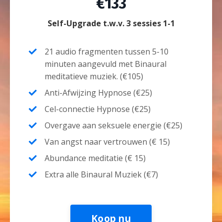
€133
Self-Upgrade t.w.v. 3 sessies 1-1
21 audio fragmenten tussen 5-10
minuten aangevuld met Binaural
meditatieve muziek. (
€105)
Anti-Afwijzing Hypnose (
€25)
Cel-connectie Hypnose (
€25)
Overgave aan seksuele energie (
€25)
Van angst naar vertrouwen (
€ 15)
Abundance meditatie (
€ 15)
Extra alle Binaural Muziek (
€7)
Koop nu