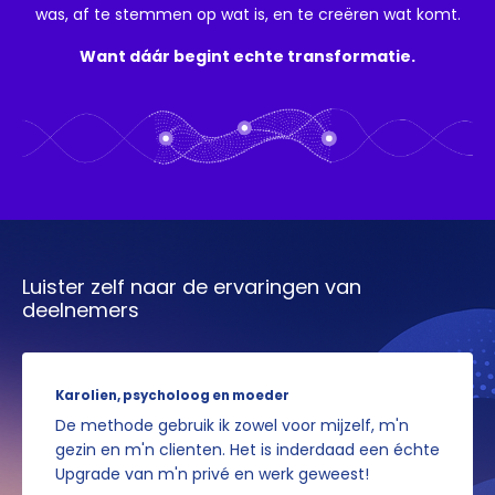
was, af te stemmen op wat is, en te creëren wat komt.
Want dáár begint echte transformatie.
Luister zelf naar de ervaringen van
deelnemers
Karolien, psycholoog en moeder
De methode gebruik ik zowel voor mijzelf, m'n
gezin en m'n clienten. Het is inderdaad een échte
Upgrade van m'n privé en werk geweest!