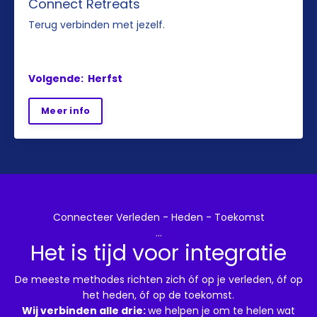
Connect Retreats
Terug verbinden met jezelf.
Volgende: Herfst
Meer info
Connecteer Verleden - Heden - Toekomst
...
Het is tijd voor integratie
De meeste methodes richten zich óf op je verleden, óf op
het heden, óf op de toekomst.
Wij verbinden alle drie:
we helpen je om te helen wat