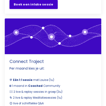
Boek een intake sessie
Connect Traject
Per maand kies je uit:
💬
Eén 1:1 sessie
met Louise (1u)
🌐 1 maand in
Coached
Community
🧘‍♀️ 2 live & replay sessies in groep (3u)
🌀 2 live & replay M
editatiesessies (1u)
😊 live of schriftelike Q&A