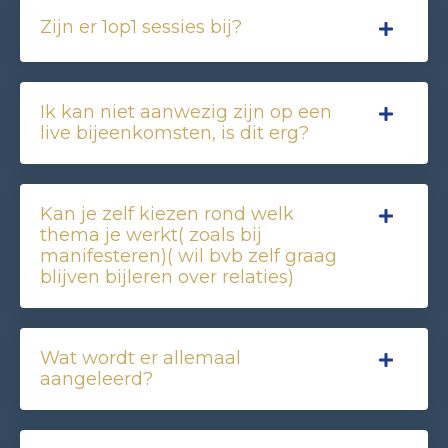
Zijn er 1op1 sessies bij?
Ik kan niet aanwezig zijn op een
live bijeenkomsten, is dit erg?
Kan je zelf kiezen rond welk
thema je werkt( zoals bij
manifesteren)( wil bvb zelf graag
blijven bijleren over relaties)
Wat wordt er allemaal
aangeleerd?