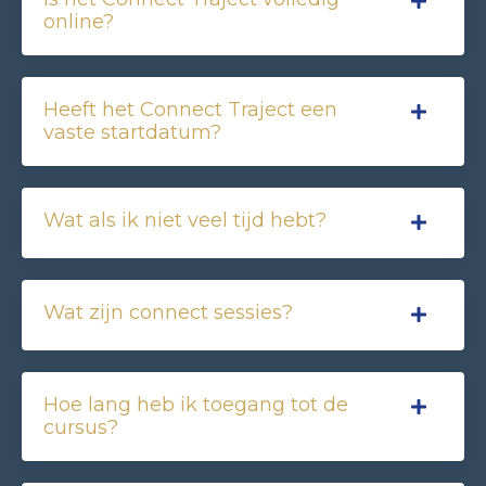
online?
Heeft het Connect Traject een
vaste startdatum?
Wat als ik niet veel tijd hebt?
Wat zijn connect sessies?
Hoe lang heb ik toegang tot de
cursus?