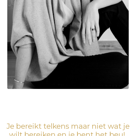
Je bereikt telkens maar niet wat je
wilt bereiken en je bent het beu!