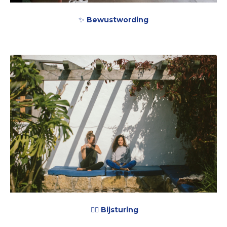
✨
Bewustwording
🧘‍♀️
Bijsturing