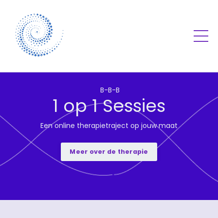
B-B-B
1 op 1 Sessies
Een online therapietraject op jouw maat
Meer over de therapie