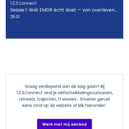
1.2.3.Connect
Sessie 1: Wat EMDR écht doet — van overleven naar verbinden
25:01
In deze eerste aflevering van de
EMDR podcast series
ontdek je wat EMDR écht is en waarom het zoveel meer is
dan een techniek.
Ga naar www.123connect.be en ontdek
het aanbod!
Graag verdiepend aan de slag gaan? Bij
1.2.3.Connect vind je zelfontwikkelingscursussen,
retreats, trajecten, 1:1 sessies... Snuister gerust
eens rond op de website of klik hieronder!
Werk met mij aanbod