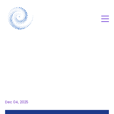
Sessie 1: Wat EMDR
écht doet — van
overleven naar
verbinden
Dec 04, 2025