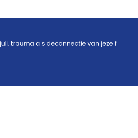
uli, trauma als deconnectie van jezelf
a als deconnectie van jezelf