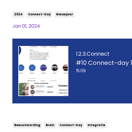
#14 Connect-day 1 januari 20
2024
Connect-Day
Nieuwjaar
Jan 01, 2024
1.2.3.Connect
#10 Connect-day 1
15:09
#10 Connect-day 1 september
Bewustwording
Brein
Connect-Day
Integratie