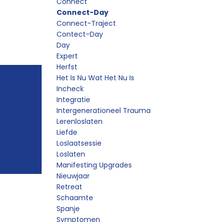
Connect
Connect-Day
Connect-Traject
Contect-Day
Day
Expert
Herfst
Het Is Nu Wat Het Nu Is
Incheck
Integratie
Intergenerationeel Trauma
Lerenloslaten
Liefde
Loslaatsessie
Loslaten
Manifesting Upgrades
Nieuwjaar
Retreat
Schaamte
Spanje
Symptomen