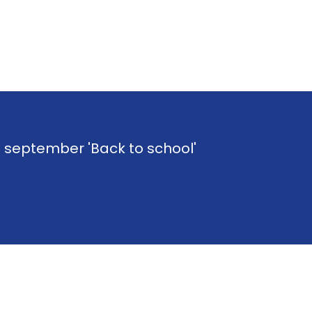
24 Gelukkig Nieuwjaar!
 september 'Back to school'
 'Back to school'