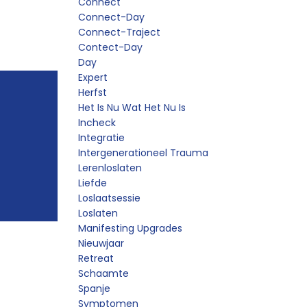
Connect
Connect-Day
Connect-Traject
Contect-Day
Day
Expert
Herfst
Het Is Nu Wat Het Nu Is
Incheck
Integratie
Intergenerationeel Trauma
Lerenloslaten
Liefde
Loslaatsessie
Loslaten
Manifesting Upgrades
Nieuwjaar
Retreat
Schaamte
Spanje
Symptomen