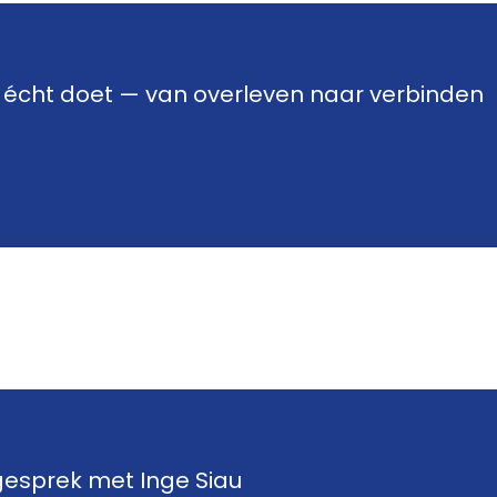
R écht doet — van overleven naar verbinden
 — van overleven naar verbinden
 gesprek met Inge Siau