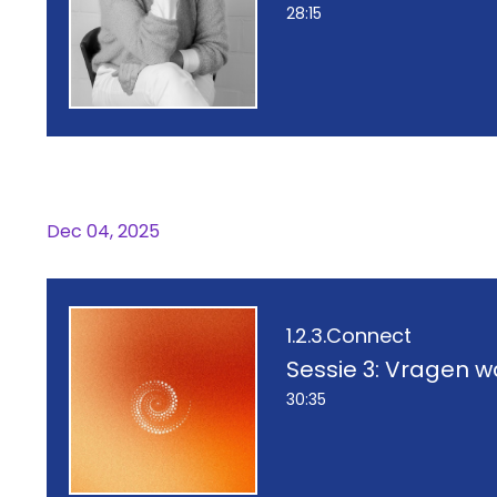
28:15
Bonus sessie 4: In gesprek me
Dec 04, 2025
1.2.3.Connect
Sessie 3: Vragen 
30:35