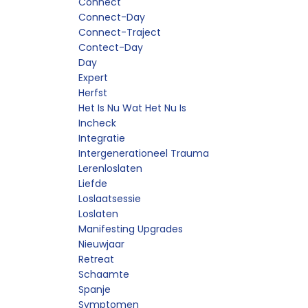
Connect
Connect-Day
Connect-Traject
Contect-Day
Day
Expert
Herfst
Het Is Nu Wat Het Nu Is
Incheck
Integratie
Intergenerationeel Trauma
Lerenloslaten
Liefde
Loslaatsessie
Loslaten
Manifesting Upgrades
Nieuwjaar
Retreat
Schaamte
Spanje
Symptomen